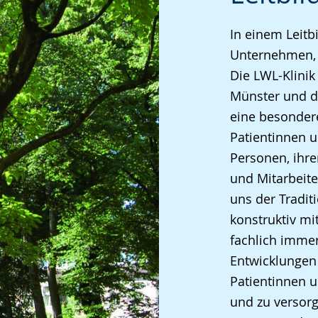
angezeigt.
In einem Leitb
Unternehmen, 
Die LWL-Klini
Münster und d
eine besonder
Patientinnen u
Personen, ihre
und Mitarbeite
uns der Traditi
konstruktiv mi
fachlich imme
Entwicklungen 
Patientinnen 
und zu versorg