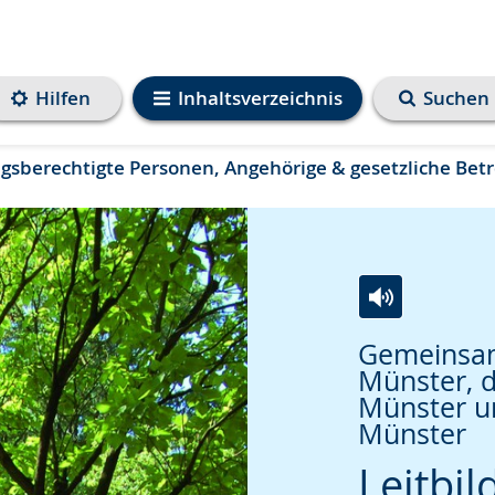
Hilfen
Inhaltsverzeichnis
Suchen
ngsberechtigte Personen, Angehörige & gesetzliche Bet
Zur
Aktiviere
Ein
Gemeinsame
Leichten
Audio-
Video
Münster, 
Sprache
Unterstützung.
in
Münster u
Münster
wechseln.
Deutscher
Gebärdenspra
Leitbil
wird