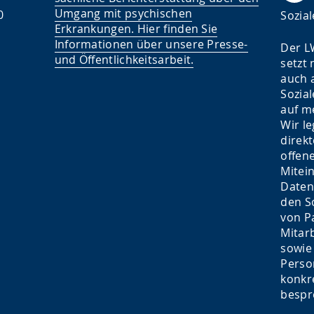
Umgang mit psychischen
0
Sozia
Erkrankungen. Hier finden Sie
Informationen über unsere Presse-
Der L
und Öffentlichkeitsarbeit.
setzt
auch 
Sozia
auf m
Wir l
direk
offen
Mitei
Daten
den S
von P
Mitar
sowie
Perso
konkr
bespr