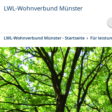
LWL-Wohnverbund Münster
Transkript anzeigen
LWL-Wohnverbund Münster - Startseite
Für leistu
Abspielen
Pausieren