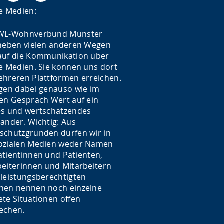
le Medien:
WL-Wohnverbund Münster
 neben vielen anderen Wegen
auf die Kommunikation über
le Medien. Sie können uns dort
ehreren Plattformen erreichen.
egen dabei genauso wie im
ten Gespräch Wert auf ein
es und wertschätzendes
nander. Wichtig: Aus
schutzgründen dürfen wir in
ozialen Medien weder Namen
atientinnen und Patienten,
beiterinnen und Mitarbeitern
 leistungsberechtigten
nen nennen noch einzelne
ete Situationen offen
echen.