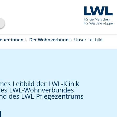
reuer:innen
Der Wohnverbund
Unser Leitbild
s Leitbild der LWL-Klinik
des LWL-Wohnverbundes
nd des LWL-Pflegezentrums
che
d